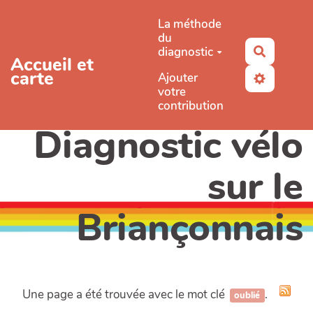
Aller au contenu principal
La méthode
du
diagnostic
Recherc
Accueil et
carte
Ajouter
votre
contribution
Diagnostic vélo
sur le
Briançonnais
Une page a été trouvée avec le mot clé
.
oublié