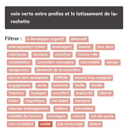
voie verte entre prelles et le lotissement de la
rochette
Filtrer :
à developper urgent!!
alternatif
amenagement urbain
aménagent
beauté
bon sens
cahoteuse
caotique
carrefour
Centre-ville
cohabitation
conviction nécessaire
convivialité
danger
dangeureux
demande de la conviction
devrait être exemplaire
Difficile
encore trop marginal
engagement
envie
essentiel
facille
famille
fraîcheur
inadapté
inconfort
insécurité
Liberté
loisirs
magnifique
mal balisé
marginal
mauvais aménagement
militant
minoritaire
mobilité de l'avenir
montagne
nature
nid-de-poule
non considéré
oublié
pas encouragé
pieton