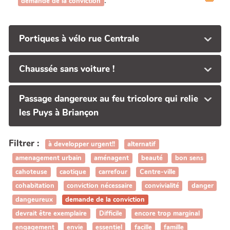
.
demande de la conviction
Portiques à vélo rue Centrale
Chaussée sans voiture !
Passage dangereux au feu tricolore qui relie
les Puys à Briançon
Filtrer :
à developper urgent!!
alternatif
amenagement urbain
aménagent
beauté
bon sens
cahoteuse
caotique
carrefour
Centre-ville
cohabitation
conviction nécessaire
convivialité
danger
dangeureux
demande de la conviction
devrait être exemplaire
Difficile
encore trop marginal
engagement
envie
essentiel
facille
famille