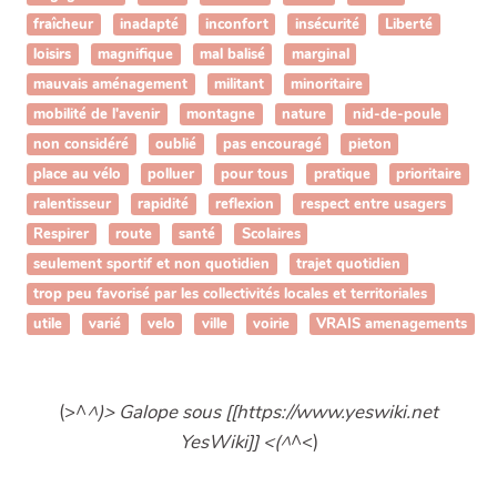
fraîcheur
inadapté
inconfort
insécurité
Liberté
loisirs
magnifique
mal balisé
marginal
mauvais aménagement
militant
minoritaire
mobilité de l'avenir
montagne
nature
nid-de-poule
non considéré
oublié
pas encouragé
pieton
place au vélo
polluer
pour tous
pratique
prioritaire
ralentisseur
rapidité
reflexion
respect entre usagers
Respirer
route
santé
Scolaires
seulement sportif et non quotidien
trajet quotidien
trop peu favorisé par les collectivités locales et territoriales
utile
varié
velo
ville
voirie
VRAIS amenagements
(>^
^)> Galope sous [[https://www.yeswiki.net
YesWiki]] <(^
^<)