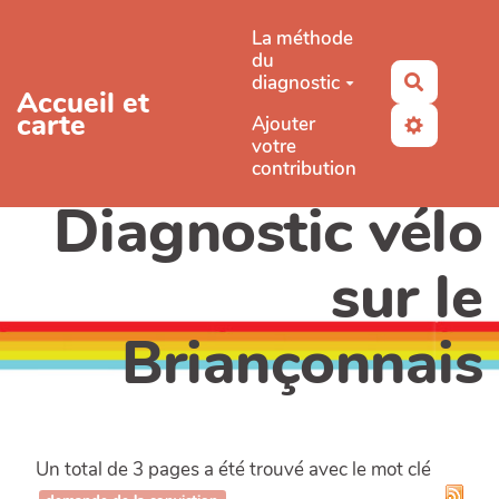
Aller au contenu principal
La méthode
du
diagnostic
Recherc
Accueil et
carte
Ajouter
votre
contribution
Diagnostic vélo
sur le
Briançonnais
Un total de 3 pages a été trouvé avec le mot clé