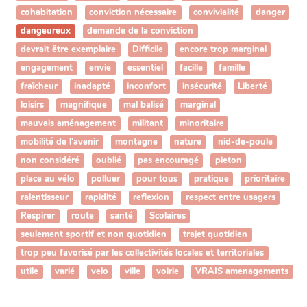
cohabitation
conviction nécessaire
convivialité
danger
dangeureux
demande de la conviction
devrait être exemplaire
Difficile
encore trop marginal
engagement
envie
essentiel
facille
famille
fraîcheur
inadapté
inconfort
insécurité
Liberté
loisirs
magnifique
mal balisé
marginal
mauvais aménagement
militant
minoritaire
mobilité de l'avenir
montagne
nature
nid-de-poule
non considéré
oublié
pas encouragé
pieton
place au vélo
polluer
pour tous
pratique
prioritaire
ralentisseur
rapidité
reflexion
respect entre usagers
Respirer
route
santé
Scolaires
seulement sportif et non quotidien
trajet quotidien
trop peu favorisé par les collectivités locales et territoriales
utile
varié
velo
ville
voirie
VRAIS amenagements