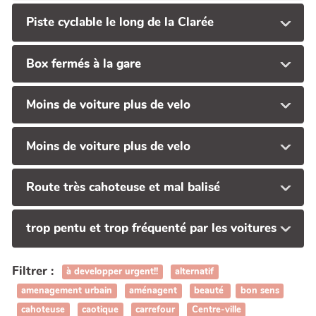
Piste cyclable le long de la Clarée
Box fermés à la gare
Moins de voiture plus de velo
Moins de voiture plus de velo
Route très cahoteuse et mal balisé
trop pentu et trop fréquenté par les voitures
Filtrer :
à developper urgent!!
alternatif
amenagement urbain
aménagent
beauté
bon sens
cahoteuse
caotique
carrefour
Centre-ville