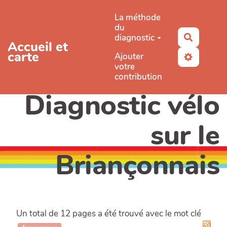
Aller au contenu principal
La méthode
du
diagnostic
Recherc
Accueil et
carte
Ajouter
votre
contribution
Diagnostic vélo
sur le
Briançonnais
Un total de 12 pages a été trouvé avec le mot clé