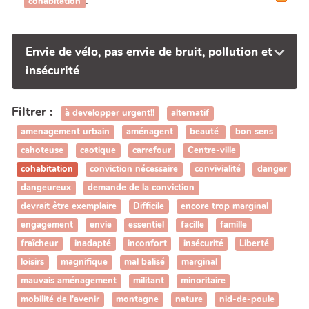
.
cohabitation
Envie de vélo, pas envie de bruit, pollution et
insécurité
Filtrer :
à developper urgent!!
alternatif
amenagement urbain
aménagent
beauté
bon sens
cahoteuse
caotique
carrefour
Centre-ville
cohabitation
conviction nécessaire
convivialité
danger
dangeureux
demande de la conviction
devrait être exemplaire
Difficile
encore trop marginal
engagement
envie
essentiel
facille
famille
fraîcheur
inadapté
inconfort
insécurité
Liberté
loisirs
magnifique
mal balisé
marginal
mauvais aménagement
militant
minoritaire
mobilité de l'avenir
montagne
nature
nid-de-poule