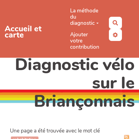
Aller au contenu principal
La méthode
du
diagnostic
Recherc
Accueil et
carte
Ajouter
votre
contribution
Diagnostic vélo
sur le
Briançonnais
Une page a été trouvée avec le mot clé