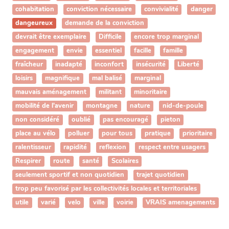
cohabitation
conviction nécessaire
convivialité
danger
dangeureux
demande de la conviction
devrait être exemplaire
Difficile
encore trop marginal
engagement
envie
essentiel
facille
famille
fraîcheur
inadapté
inconfort
insécurité
Liberté
loisirs
magnifique
mal balisé
marginal
mauvais aménagement
militant
minoritaire
mobilité de l'avenir
montagne
nature
nid-de-poule
non considéré
oublié
pas encouragé
pieton
place au vélo
polluer
pour tous
pratique
prioritaire
ralentisseur
rapidité
reflexion
respect entre usagers
Respirer
route
santé
Scolaires
seulement sportif et non quotidien
trajet quotidien
trop peu favorisé par les collectivités locales et territoriales
utile
varié
velo
ville
voirie
VRAIS amenagements