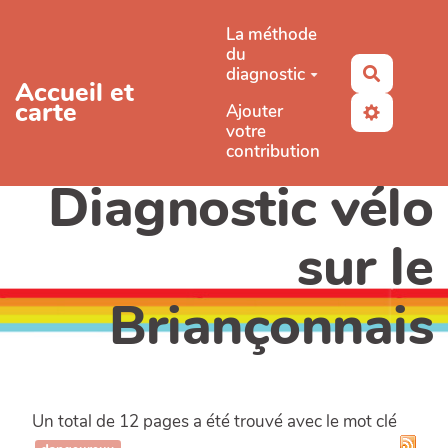
Aller au contenu principal
La méthode
du
diagnostic
Recherc
Accueil et
carte
Ajouter
votre
contribution
Diagnostic vélo
sur le
Briançonnais
Un total de 12 pages a été trouvé avec le mot clé