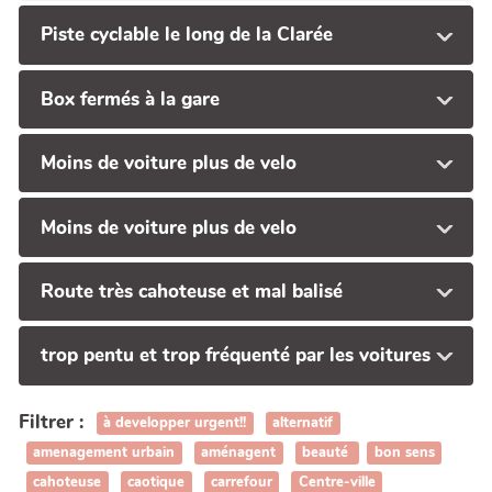
Piste cyclable le long de la Clarée
Box fermés à la gare
Moins de voiture plus de velo
Moins de voiture plus de velo
Route très cahoteuse et mal balisé
trop pentu et trop fréquenté par les voitures
Filtrer :
à developper urgent!!
alternatif
amenagement urbain
aménagent
beauté
bon sens
cahoteuse
caotique
carrefour
Centre-ville