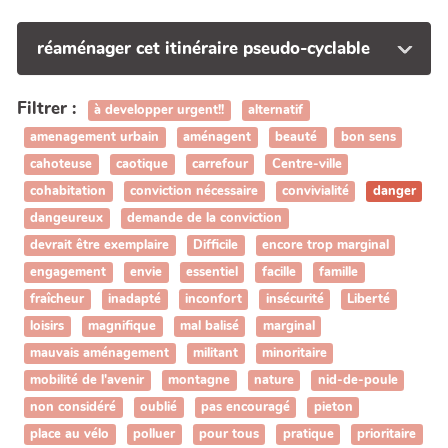
réaménager cet itinéraire pseudo-cyclable
Filtrer :
à developper urgent!!
alternatif
amenagement urbain
aménagent
beauté
bon sens
cahoteuse
caotique
carrefour
Centre-ville
cohabitation
conviction nécessaire
convivialité
danger
dangeureux
demande de la conviction
devrait être exemplaire
Difficile
encore trop marginal
engagement
envie
essentiel
facille
famille
fraîcheur
inadapté
inconfort
insécurité
Liberté
loisirs
magnifique
mal balisé
marginal
mauvais aménagement
militant
minoritaire
mobilité de l'avenir
montagne
nature
nid-de-poule
non considéré
oublié
pas encouragé
pieton
place au vélo
polluer
pour tous
pratique
prioritaire