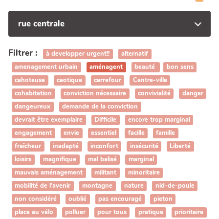
rue centrale
Filtrer :
à developper urgent!!
alternatif
amenagement urbain
aménagent
beauté
bon sens
cahoteuse
caotique
carrefour
Centre-ville
cohabitation
conviction nécessaire
convivialité
danger
dangeureux
demande de la conviction
devrait être exemplaire
Difficile
encore trop marginal
engagement
envie
essentiel
facille
famille
fraîcheur
inadapté
inconfort
insécurité
Liberté
loisirs
magnifique
mal balisé
marginal
mauvais aménagement
militant
minoritaire
mobilité de l'avenir
montagne
nature
nid-de-poule
non considéré
oublié
pas encouragé
pieton
place au vélo
polluer
pour tous
pratique
prioritaire