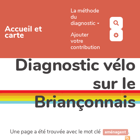
Aller au contenu principal
La méthode
du
diagnostic
Recherc
Accueil et
carte
Ajouter
votre
contribution
Diagnostic vélo
sur le
Briançonnais
Une page a été trouvée avec le mot clé
.
aménagent