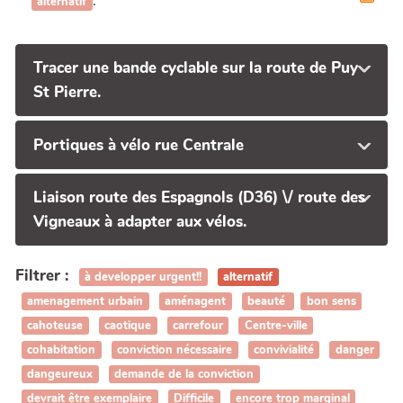
.
alternatif
Tracer une bande cyclable sur la route de Puy
St Pierre.
Portiques à vélo rue Centrale
Liaison route des Espagnols (D36) \/ route des
Vigneaux à adapter aux vélos.
Filtrer :
à developper urgent!!
alternatif
amenagement urbain
aménagent
beauté
bon sens
cahoteuse
caotique
carrefour
Centre-ville
cohabitation
conviction nécessaire
convivialité
danger
dangeureux
demande de la conviction
devrait être exemplaire
Difficile
encore trop marginal