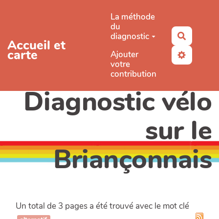
Aller au contenu principal
La méthode
du
diagnostic
Recherc
Accueil et
carte
Ajouter
votre
contribution
Diagnostic vélo
sur le
Briançonnais
Un total de 3 pages a été trouvé avec le mot clé