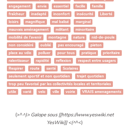
engagement
envie
essentiel
facille
famille
fraîcheur
inadapté
inconfort
insécurité
Liberté
loisirs
magnifique
mal balisé
marginal
mauvais aménagement
militant
minoritaire
mobilité de l'avenir
montagne
nature
nid-de-poule
non considéré
oublié
pas encouragé
pieton
place au vélo
polluer
pour tous
pratique
prioritaire
ralentisseur
rapidité
reflexion
respect entre usagers
Respirer
route
santé
Scolaires
seulement sportif et non quotidien
trajet quotidien
trop peu favorisé par les collectivités locales et territoriales
utile
varié
velo
ville
voirie
VRAIS amenagements
(>^
^)> Galope sous [[https://www.yeswiki.net
YesWiki]] <(^
^<)