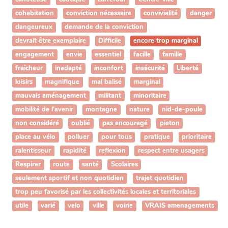
cohabitation
conviction nécessaire
convivialité
danger
dangeureux
demande de la conviction
devrait être exemplaire
Difficile
encore trop marginal
engagement
envie
essentiel
facille
famille
fraîcheur
inadapté
inconfort
insécurité
Liberté
loisirs
magnifique
mal balisé
marginal
mauvais aménagement
militant
minoritaire
mobilité de l'avenir
montagne
nature
nid-de-poule
non considéré
oublié
pas encouragé
pieton
place au vélo
polluer
pour tous
pratique
prioritaire
ralentisseur
rapidité
reflexion
respect entre usagers
Respirer
route
santé
Scolaires
seulement sportif et non quotidien
trajet quotidien
trop peu favorisé par les collectivités locales et territoriales
utile
varié
velo
ville
voirie
VRAIS amenagements