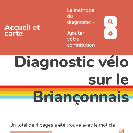
Aller au contenu principal
La méthode
du
diagnostic
Recherc
Accueil et
carte
Ajouter
votre
contribution
Diagnostic vélo
sur le
Briançonnais
Un total de 4 pages a été trouvé avec le mot clé