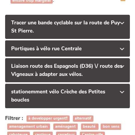
.
encore trop marginal
Tracer une bande cyclable sur la route de Puy
St Pierre.
Portiques à vélo rue Centrale
Liaison route des Espagnols (D36) \/ route des
Vigneaux à adapter aux vélos.
stationemment vélo Crèche des Petites
boucles
Filtrer :
à developper urgent!!
alternatif
amenagement urbain
aménagent
beauté
bon sens
cahoteuse
caotique
carrefour
Centre-ville