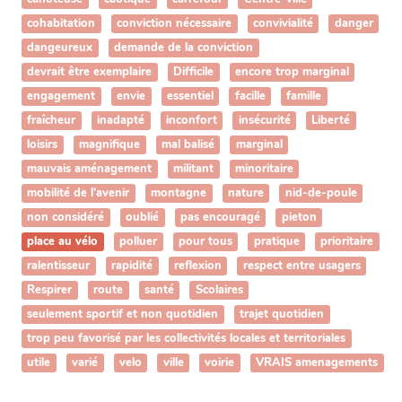
cohabitation
conviction nécessaire
convivialité
danger
dangeureux
demande de la conviction
devrait être exemplaire
Difficile
encore trop marginal
engagement
envie
essentiel
facille
famille
fraîcheur
inadapté
inconfort
insécurité
Liberté
loisirs
magnifique
mal balisé
marginal
mauvais aménagement
militant
minoritaire
mobilité de l'avenir
montagne
nature
nid-de-poule
non considéré
oublié
pas encouragé
pieton
place au vélo
polluer
pour tous
pratique
prioritaire
ralentisseur
rapidité
reflexion
respect entre usagers
Respirer
route
santé
Scolaires
seulement sportif et non quotidien
trajet quotidien
trop peu favorisé par les collectivités locales et territoriales
utile
varié
velo
ville
voirie
VRAIS amenagements