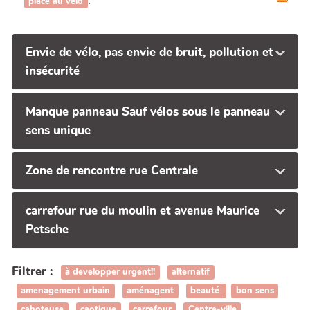
.
place au vélo
Envie de vélo, pas envie de bruit, pollution et
insécurité
Manque panneau Sauf vélos sous le panneau
sens unique
Zone de rencontre rue Centrale
carrefour rue du moulin et avenue Maurice
Petsche
Filtrer :
à developper urgent!!
alternatif
amenagement urbain
aménagent
beauté
bon sens
cahoteuse
caotique
carrefour
Centre-ville