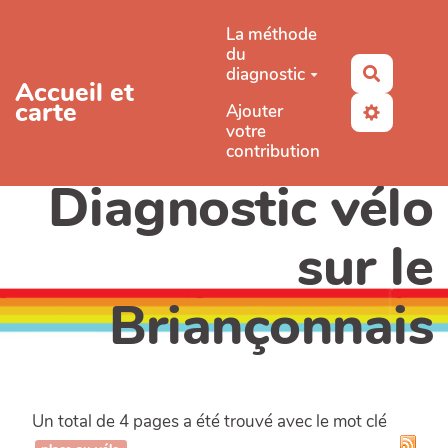
Aller au contenu principal
La méthode
du
diagnostic
Recherc
Accueil et
carte
Ajouter
votre
contribution
Diagnostic vélo
sur le
Briançonnais
Un total de 4 pages a été trouvé avec le mot clé