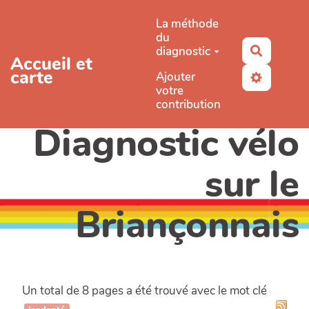
Aller au contenu principal
La méthode
du
diagnostic
Recherc
Accueil et
carte
Ajouter
votre
contribution
Diagnostic vélo
sur le
Briançonnais
Un total de 8 pages a été trouvé avec le mot clé