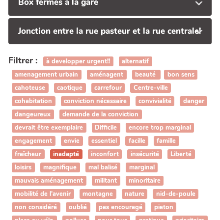
Box fermés à la gare
Jonction entre la rue pasteur et la rue centrale!
Filtrer :
à developper urgent!!
alternatif
amenagement urbain
aménagent
beauté
bon sens
cahoteuse
caotique
carrefour
Centre-ville
cohabitation
conviction nécessaire
convivialité
danger
dangeureux
demande de la conviction
devrait être exemplaire
Difficile
encore trop marginal
engagement
envie
essentiel
facille
famille
fraîcheur
inadapté
inconfort
insécurité
Liberté
loisirs
magnifique
mal balisé
marginal
mauvais aménagement
militant
minoritaire
mobilité de l'avenir
montagne
nature
nid-de-poule
non considéré
oublié
pas encouragé
pieton