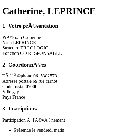
Catherine, LEPRINCE
1. Votre prÃ©sentation
PrÃ©nom
Catherine
Nom
LEPRINCE
Structure
ERGOLOGIC
Fonction
CO RESPONSABLE
2. CoordonnÃ©es
TÃ©lÃ©phone
0615382578
Adresse postale
69 rue carnot
Code postal
05000
Ville
gap
Pays
France
3. Inscriptions
Participation Ã l'Ã©vÃ©nement
Présent.e le vendredi matin