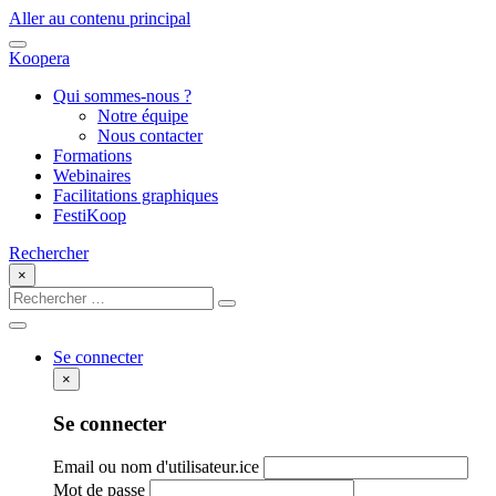
Aller au contenu principal
Koopera
Qui sommes-nous ?
Notre équipe
Nous contacter
Formations
Webinaires
Facilitations graphiques
FestiKoop
Rechercher
×
Se connecter
×
Se connecter
Email ou nom d'utilisateur.ice
Mot de passe