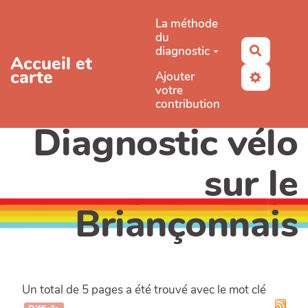
Aller au contenu principal
La méthode
du
diagnostic
Recherc
Accueil et
carte
Ajouter
votre
contribution
Diagnostic vélo
sur le
Briançonnais
Un total de 5 pages a été trouvé avec le mot clé