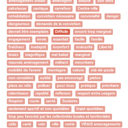
amenagement urbain
aménagent
beauté
bon sens
cahoteuse
caotique
carrefour
Centre-ville
cohabitation
conviction nécessaire
convivialité
danger
dangeureux
demande de la conviction
devrait être exemplaire
Difficile
encore trop marginal
engagement
envie
essentiel
facille
famille
fraîcheur
inadapté
inconfort
insécurité
Liberté
loisirs
magnifique
mal balisé
marginal
mauvais aménagement
militant
minoritaire
mobilité de l'avenir
montagne
nature
nid-de-poule
non considéré
oublié
pas encouragé
pieton
place au vélo
polluer
pour tous
pratique
prioritaire
ralentisseur
rapidité
reflexion
respect entre usagers
Respirer
route
santé
Scolaires
seulement sportif et non quotidien
trajet quotidien
trop peu favorisé par les collectivités locales et territoriales
utile
varié
velo
ville
voirie
VRAIS amenagements