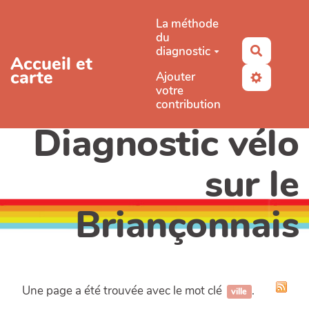
Aller au contenu principal
La méthode
du
diagnostic
Recherc
Accueil et
carte
Ajouter
votre
contribution
Diagnostic vélo
sur le
Briançonnais
Une page a été trouvée avec le mot clé
.
ville