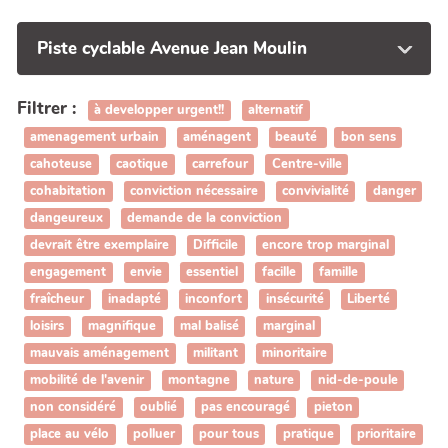
Piste cyclable Avenue Jean Moulin
Filtrer :
à developper urgent!!
alternatif
amenagement urbain
aménagent
beauté
bon sens
cahoteuse
caotique
carrefour
Centre-ville
cohabitation
conviction nécessaire
convivialité
danger
dangeureux
demande de la conviction
devrait être exemplaire
Difficile
encore trop marginal
engagement
envie
essentiel
facille
famille
fraîcheur
inadapté
inconfort
insécurité
Liberté
loisirs
magnifique
mal balisé
marginal
mauvais aménagement
militant
minoritaire
mobilité de l'avenir
montagne
nature
nid-de-poule
non considéré
oublié
pas encouragé
pieton
place au vélo
polluer
pour tous
pratique
prioritaire